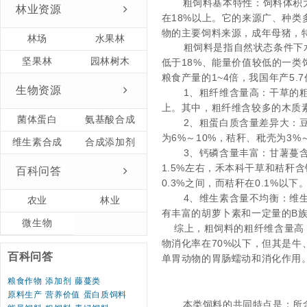
粗饲料基本特性：
饲料体积
林业资源
在
18%
以上。它的来源广、种类
物的主要饲料来源，成年母猪，
林场
水果林
粗饲料是指自然状态条件下
坚果林
园林树木
低于18%、能量价值较低的一
粮食产量的1~4倍，我国年产5.
生物资源
1、粗纤维含量高：干草的粗纤
上。其中，粗纤维含较多的木质
菌体蛋白
氨基酸合成
2、粗蛋白质含量差异大：豆
为6%～10%，秸秆、秕壳为3
维生素合成
合成添加剂
3、钙磷含量丰富：甘薯蔓含
1.5%左右，禾本科干草和秸秆含钙
百科问答
0.3%之间，而秸秆在0.1%以
4、维生素含量不均衡：维
农业
林业
有丰富的胡萝卜素和一定量的B
微生物
综上，粗饲料的粗纤维含量高，
物消化率在70%以下，但其是
百科问答
单胃动物的胃肠蠕动和消化作用
粮食作物
添加剂
藤蔓类
原料生产
营养价值
蛋白质饲料
本类饲料的共同特点是：所