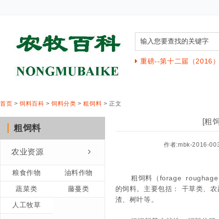
重磅--第十二届（201
首页
>
饲料百科
>
饲料分类
>
粗饲料
> 正文
[粗
粗饲料
作者:mbk-2016-00
农业资源
粮食作物
油料作物
粗饲料（
forage roughage
蔬菜类
藤蔓类
的饲料。主要包括：
干草类
、农
渣
、树叶等
。
人工牧草