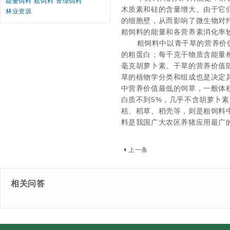
能量饲料
粗饲料
青绿饲料
木质素和硅的含量增大。由于它
林业资源
的细胞壁，从而影响了微生物对
粗饲料的能量和各营养素消化率
粗饲料中以青干草的营养价
的粗蛋白；每千克干物质含能量
毫克胡萝卜素。干草的营养价值
草的植物学分类和组成也是决定
中营养价值最低的饲草，一般体
白质不到
5%
，几乎不含胡萝卜素
秸、稻草、稻壳等，则是粗饲料
料是我国广大农区养猪应用最广
上一条
相关问答