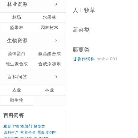
林业资源
人工牧草
林场
水果林
坚果林
园林树木
蔬菜类
生物资源
藤蔓类
菌体蛋白
氨基酸合成
甘薯作饲料
nmbk-001
维生素合成
合成添加剂
百科问答
农业
林业
微生物
百科问答
粮食作物
添加剂
藤蔓类
原料生产
营养价值
蛋白质饲料