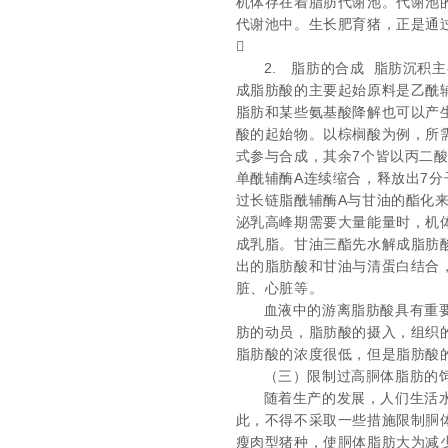
机体存在着脂肪代谢池。代谢池
代谢池中。生长肥育猪，正是通

2.
脂肪的合成
脂肪沉积主
成脂肪酸的主要起始原料是乙酰
脂肪和某些氨基酸降解也可以产
酸的起始物。以棕榈酸为例，所
式参与合成，其余
7
个皆以丙二
单酰辅酶
A
连续缩合，释放出
7
分
过长链脂酰辅酶
A
与甘油的酯化来
泌乳高峰期需要大量能量时，机
成乳脂。甘油三酯先水解成脂肪
出的脂肪酸和甘油与清蛋白结合
脏、心脏等。
血液中的游离脂肪酸具有重
肪的动员，脂肪酸的摄入，组织
脂肪酸的浓度很低，但是脂肪酸
（三）限制过高胴体脂肪的
随着生产的发展，人们生活
此，不得不采取一些措施限制胴
瘦肉型猪种，使胴体脂肪大为减