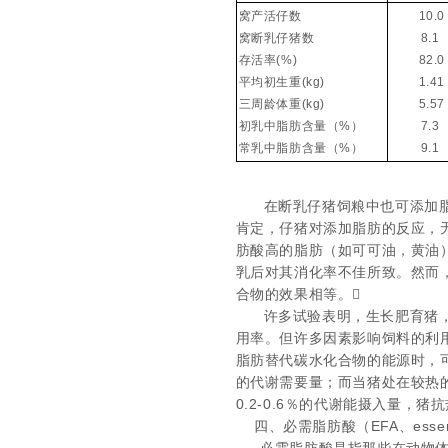
窝产活仔数
10.0
窝断乳仔猪数
8.1
存活率
(%)
82.0
平均初生重
(kg)
1.41
三周龄体重
(kg)
5.57
初乳中脂肪含量（
%
）
7.3
常乳中脂肪含量（
%
）
9.1
在断乳仔猪饲粮中也可添加
肯定，仔猪对添加脂肪的反应，
肪酸高的脂肪（如可可油，黄油
乳后对其消化率不佳所致。然而
合物的效果相等。
许多试验表明，生长肥育猪
用率。但许多因素影响饲料的利
脂肪替代碳水化合物的能源时，
的代谢需要量；而当猪处在较热
0.2-0.6
％的代谢能摄入量，猪抗
四、必需脂肪酸（
EFA
、
essen