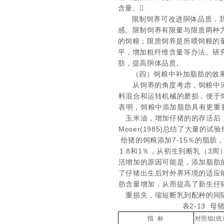
含量。
限制饲养可改进胴体品质，
感。限制饲养有限量与限质两种
的饲粮；限质饲养是所喂饲粮的
平，增加粗纤维含量等办法。研
肪，提高胴体品质。
（四）饲粮中补加脂肪的效
从饲养的角度考虑，饲粮中
料混合和运转机械的磨损，便于
表明，饲粮中添加脂肪具有更重
玉米油，增加仔猪的的存活后
Moser(1985)
总结了大量的试验
给猪的饲粮添加
7-15
％的脂肪
1.8
和
1
％，从初生到断乳（
3
周
活增加的原因可能是，添加脂肪
了仔猪出生后对外界环境的适应
肪含量增加，从而提高了新生仔
重损失，缩短断乳到配种的间
表2-13 母
指
标
对照组
(
统