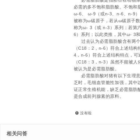
必需脂肪酸是指那些在动物
必需的多不饱和脂肪酸。不饱和
ω
-6
、 ω
-9
（或
n-3
、
n-6
、
n-9
）
被称为ω碳原子，若从ω碳原子
称为ω
- 3
（或
n-3
）系列；若第
6
）系列；以此类推，其中ω
- 3
过去认为必需脂肪酸含有两
（
C18
：
2
，
n-6
）符合上述结构
4
，
n-6
）符合上述结构特点，可
（
C18
：
3
，
n-3
）虽然不能被人
被认为是必需脂肪酸。
必需脂肪酸对猪有以下生理
乏时，毛细血管脆性加强，其中
证正常生殖机能，缺乏必需脂肪
是合成前列腺素的原料。
没有啦
相关问答