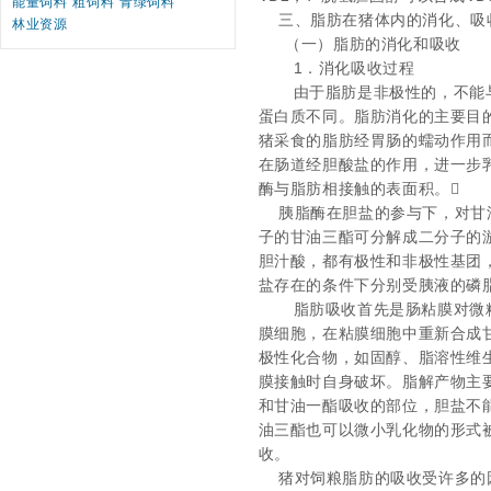
能量饲料
粗饲料
青绿饲料
三、脂肪在猪体内的消化、吸
林业资源
（一）脂肪的消化和吸收
1
．消化吸收过程
由于脂肪是非极性的，不能
蛋白质不同。脂肪消化的主要目
猪采食的脂肪经胃肠的蠕动作用
在肠道经胆酸盐的作用，进一步
酶与脂肪相接触的表面积。
胰脂酶在胆盐的参与下，对甘
子的甘油三酯可分解成二分子的
胆汁酸，都有极性和非极性基团
盐存在的条件下分别受胰液的磷
脂肪吸收首先是肠粘膜对微
膜细胞，在粘膜细胞中重新合成
极性化合物，如固醇、脂溶性维
膜接触时自身破坏。脂解产物主
和甘油一酯吸收的部位，胆盐不
油三酯也可以微小乳化物的形式
收。
猪对饲粮脂肪的吸收受许多的