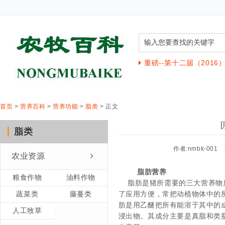
重磅--第十二届（201
首页
>
营养百科
>
营养功能
>
脂类
> 正文
脂类
作者:nmbk-001
农业资源
脂肪营养
粮食作物
油料作物
脂肪是猪所需要的三大营养物
蔬菜类
藤蔓类
了应用方便，常把动植物体中的
肪是用乙醚把所有能溶于其中的
人工牧草
浸出物。其成分主要是真脂和类