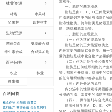
生素等。
林业资源
一、脂肪的基本概念
脂肪是由
C
、
H
、
O
三种元素
林场
水果林
粗脂肪是饲料中的所有脂溶性物
坚果林
园林树木
脂溶性物质。简单脂类是猪最重
脂、糖脂和脂蛋白等。
生物资源
二、脂肪的生理意义
（一）作为猪的能源物质
菌体蛋白
氨基酸合成
脂肪是猪的三大能源物质之
内最重要的能源贮备物质。每一
维生素合成
合成添加剂
量的脂肪是碳水化合物产热量的
（二）作为组织生长和修复
百科问答
脂肪是任何组织细胞的产生
等，都离不开脂肪，脂肪中的类
农业
林业
的任何组织细胞中都存在脂肪，
微生物
（三）内外分泌的原料
内分泌中的性激素等类固醇
百科问答
分泌的乳脂、蛋黄中的脂肪等都
（四）、供作溶剂与合成其
粮食作物
添加剂
藤蔓类
脂溶性维生素
A
、
D
、
E
、
K
等
原料生产
营养价值
蛋白质饲料
V
D2
，
7-
脱氢胆固醇可以合成
V
D