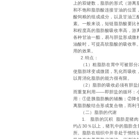
上的双键数，脂肪的形式（游离
和不饱和脂肪酸连接甘油的位置
酸饲粮的组成成分，以及甘油三
素。一般来说，短链脂肪酸要比
和程度高的脂肪酸吸收率高，游
各种甘油一酯，易与胆盐形成微
油酸时，可提高软脂酸的吸收率
用的效果。
2.
特点：
（
1
）粗脂肪在胃中可被部分
使脂肪球变成微团，乳化而吸收
以胃消化脂肪的能力很有限。
（
2
）脂肪的吸收必须有胆盐
而重复利用——即胆盐的循环：
用：①是胰脂肪酶的辅酶；②降
离脂肪酸结合形成复合物，而利
（二）脂肪的代谢
1.
脂肪的沉积
脂肪是猪肉
约占
30
％以上，猪乳中的脂肪含
所。脂肪在组织中并非处于惰性