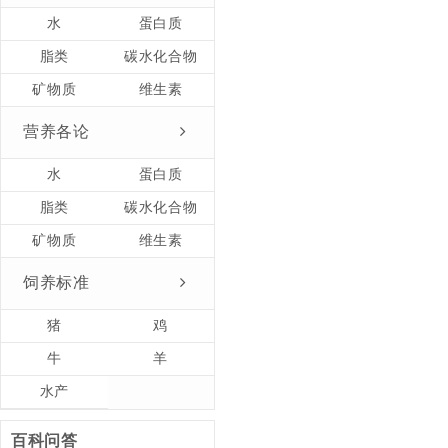
水
蛋白质
脂类
碳水化合物
矿物质
维生素
营养各论
水
蛋白质
脂类
碳水化合物
矿物质
维生素
饲养标准
猪
鸡
牛
羊
水产
百科问答