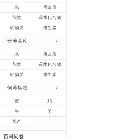
水
蛋白质
脂类
碳水化合物
矿物质
维生素
营养各论
水
蛋白质
脂类
碳水化合物
矿物质
维生素
饲养标准
猪
鸡
牛
羊
水产
百科问答